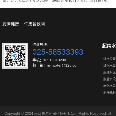
案，对方案进行修改完善，最终确定设计方案，签订合同。
友情链接：
牛集餐饮网
咨询热线:
超纯水
025-58533393
纯水设备
手机：18913318200
邮 箱：njjhwater@126.com
纯化水设
超纯水设
脱盐水设
软化水设
配件耗材
Copyright © 2024 南京集鸿环保科技有限公司 Rights Reserved.
苏