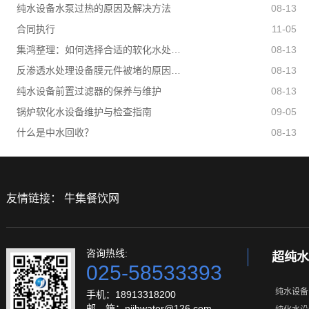
纯水设备水泵过热的原因及解决方法
08-13
合同执行
11-05
集鸿整理：如何选择合适的软化水处理设备？
08-13
反渗透水处理设备膜元件被堵的原因有哪些？
08-13
纯水设备前置过滤器的保养与维护
08-13
锅炉软化水设备维护与检查指南
09-05
什么是中水回收？
08-13
友情链接：
牛集餐饮网
咨询热线:
超纯水
025-58533393
纯水设备
手机：18913318200
邮 箱：njjhwater@126.com