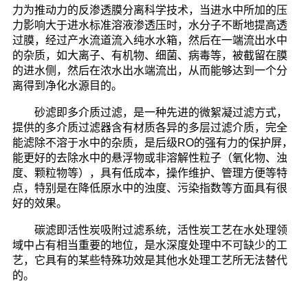
力为推动力的反渗透膜分离科学技术，当进水中所加的压
力影响大于进水标准溶液渗透压时，水分子不断地提高透
过膜，经过产水流道流入纯水水箱，然后在一端流出水中
的杂质，如大离子、有机物、细菌、病毒等，被截留在膜
的进水侧，然后在浓水出水端流出，从而能够达到一个分
离得到净化水源目的。
砂滤即多介质过滤，是一种先进的微絮凝过滤方式，
提供的多介质过滤器含有材质各异的多层过滤介质，完全
能滤除不溶于水中的杂质，是后级RO的强有力的保护屏，
能更好的去除水中的悬浮物或非溶解性粒子（氧化物、浊
度、颗粒物等），具有低成本，操作维护、管理方便等特
点，特别是在降低原水中的浊度、污染指数等方面具有很
好的效果。
碳滤即活性炭吸附过滤系统，活性炭工艺在水处理领
域中占有相当重要的地位，是水深度处理中不可缺少的工
艺，它具有的某些特殊功效是其他水处理工艺所无法替代
的。