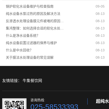
锅炉软化水设备维护与检查指南
09-05
纯水设备水泵过热的原因及解决方法
08-13
反渗透水处理设备膜元件被堵的原因有哪些？
08-13
集鸿整理：如何选择合适的软化水处理设备？
08-13
什么是净水设备系统？
08-13
纯水设备前置过滤器的保养与维护
08-13
什么是中水回收？
08-13
关于膜法水处理设备的常见误解
08-13
友情链接：
牛集餐饮网
咨询热线:
超纯水
025-58533393